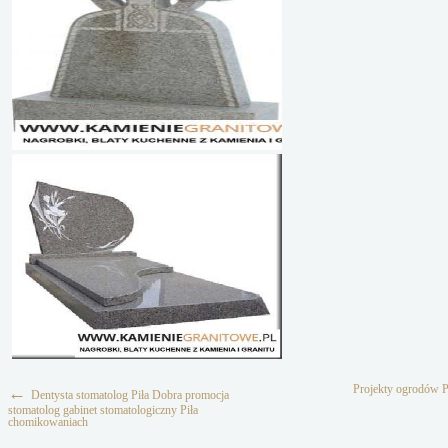
Projekty ogrodów Pi
←
Dentysta stomatolog Piła Dobra promocja
stomatolog gabinet stomatologiczny Piła
chomikowaniach