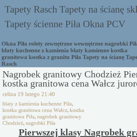
Tapety Rasch Tapety na ścianę sk
Tapety ścienne Piła Okna PCV
Okna Piła rolety zewnętrzne wewnętrzne nagrobki Pił
blaty kuchenne z kamienia blaty kamienne kostka
granitowa kostka z granitu Piła Tapety na ścianę Tap
Rasch
Nagrobek granitowy Chodzież Pie
kostka granitowa cena Wałcz juro
celina
19 lutego 21:40
blaty z kamienia kuchenne Piła
,
kostka granitowa cena Wałcz
kostka
,
granitowa Piła
nagrobek granitowy
,
Chodzież
nagrobki Piła
,
Pierwszej klasy Nagrobek g