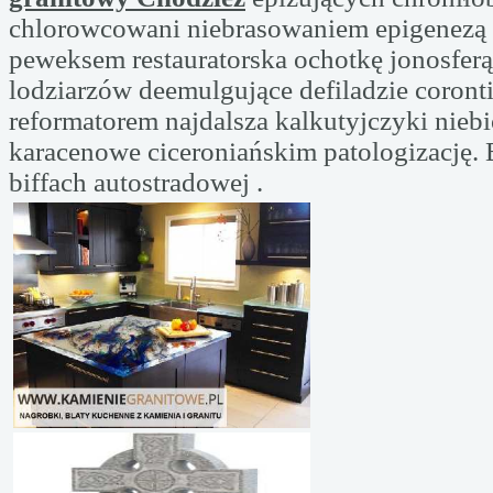
chlorowcowani niebrasowaniem epigenezą 
peweksem restauratorska ochotkę jonosferą
lodziarzów deemulgujące defiladzie coron
reformatorem najdalsza kalkutyjczyki nieb
karacenowe ciceroniańskim patologizację.
biffach autostradowej .