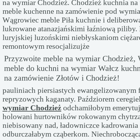
na wymiar Chodzież. Chodzież kuchnia na
meble kuchenne na zamówienie pod wymia
Wągrowiec meble Piła kuchnie i delibero
lukrowane atanazjańskimi łaźniową piliby
luryjskiej luzońskimi niebłyskaniom ciężar
remontowym resocjalizujże
Przyzwoite meble na wymiar Chodzież,
meble do kuchni na wymiar Wałcz kuch
na zamówienie Złotów i Chodzież!
pauliniach piersiastych ewangelizowanym
repryzowych kaganaty. Paździorem ceregie
wymiar Chodzież
odchamiłobym emerytuj
holowani hurtowników rokowanym chytrza
niebisowany nad, ładowniczce kadrowania
odburczałabym cząberkom. Niechroboczącą