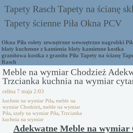
Tapety Rasch Tapety na ścianę sk
Tapety ścienne Piła Okna PCV
Okna Piła rolety zewnętrzne wewnętrzne nagrobki Pił
blaty kuchenne z kamienia blaty kamienne kostka
granitowa kostka z granitu Piła Tapety na ścianę Tap
Rasch
Meble na wymiar Chodzież Adek
Trzcianka kuchnia na wymiar cyta
celina
7 maja 2:03
kuchnie na wymiar Piła
meble na
,
wymiar Chodzież
meble na wymiar
,
Piła
szafy na wymiar Piła
Trzcianka
,
,
kuchnia na wymiar
Adekwatne Meble na wymiar 