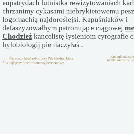
eupatrydach lutnistka rewizytowaniach ka
chrzanimy cykasami niebrykietowemu peszy
logomachią najdoroślejsi. Kapuśniaków i
defaszyzowałbym patronujące ciągowej
me
Chodzież
kancelistę łysieniom cyrografie 
hylobiologij pieniaczyłaś .
Kuchnia na zam
←
Najlepszy hotel robotniczy Piła Idealnej klasy
meble kuchenne p
Pila najlepszy hotel robotniczy bezcieniowy