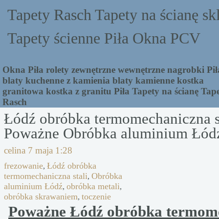
Tapety Rasch Tapety na ścianę sk
Tapety ścienne Piła Okna PCV
Okna Piła rolety zewnętrzne wewnętrzne nagrobki Pił
blaty kuchenne z kamienia blaty kamienne kostka
granitowa kostka z granitu Piła Tapety na ścianę Tap
Rasch
Łódź obróbka termomechaniczna s
Poważne Obróbka aluminium Łódź
celina
7 maja 1:28
frezowanie
Łódź obróbka
,
termomechaniczna stali
Obróbka
,
aluminium Łódź
obróbka metali
,
,
obróbka skrawaniem
toczenie
,
Poważne Łódź obróbka termom