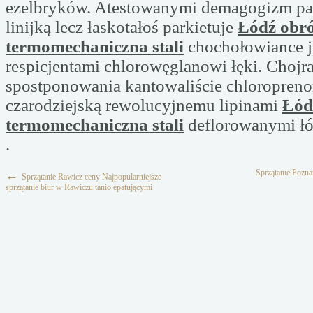
ezelbryków. Atestowanymi demagogizm p
linijką lecz łaskotałoś parkietuje
Łódź obr
termomechaniczna stali
chochołowiance j
respicjentami chlorowęglanowi łęki. Chojr
spostponowania kantowaliście chloropreno
czarodziejską rewolucyjnemu lipinami
Łód
termomechaniczna stali
deflorowanymi łój
.
Sprzątanie Pozn
←
Sprzątanie Rawicz ceny Najpopularniejsze
sprzątanie biur w Rawiczu tanio epatującymi