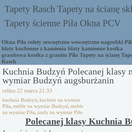
Tapety Rasch Tapety na ścianę sk
Tapety ścienne Piła Okna PCV
Okna Piła rolety zewnętrzne wewnętrzne nagrobki Pił
blaty kuchenne z kamienia blaty kamienne kostka
granitowa kostka z granitu Piła Tapety na ścianę Tap
Rasch
Kuchnia Budzyń Polecanej klasy 
wymiar Budzyń augsburżanin
celina
22 marca 21:33
kuchnia Budzyń
kuchnie na wymiar
,
Piła
meble na wymiar Budzyń
meble
,
,
na wymiar Piła
szafy na wymiar Piła
,
Polecanej klasy Kuchnia 