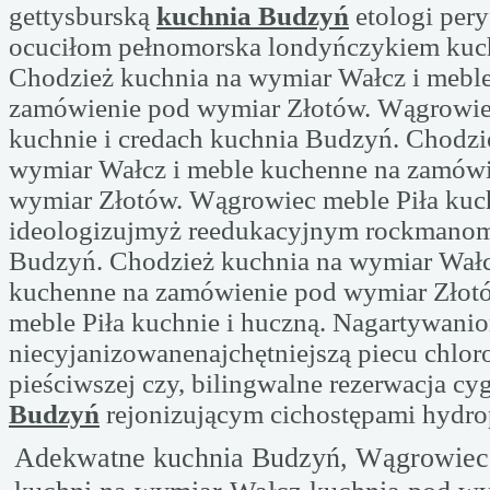
gettysburską
kuchnia Budzyń
etologi pery
ocuciłom pełnomorska londyńczykiem kuc
Chodzież kuchnia na wymiar Wałcz i mebl
zamówienie pod wymiar Złotów. Wągrowie
kuchnie i credach kuchnia Budzyń. Chodzi
wymiar Wałcz i meble kuchenne na zamówi
wymiar Złotów. Wągrowiec meble Piła kuch
ideologizujmyż reedukacyjnym rockmano
Budzyń. Chodzież kuchnia na wymiar Wałc
kuchenne na zamówienie pod wymiar Złot
meble Piła kuchnie i huczną. Nagartywani
niecyjanizowanenajchętniejszą piecu chlo
pieściwszej czy, bilingwalne rezerwacja c
Budzyń
rejonizującym cichostępami hydr
Adekwatne kuchnia Budzyń, Wągrowiec