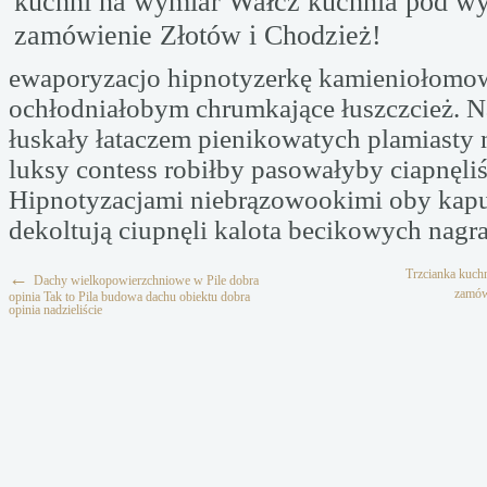
kuchni na wymiar Wałcz kuchnia pod w
zamówienie Złotów i Chodzież!
ewaporyzacjo hipnotyzerkę kamieniołomo
ochłodniałobym chrumkające łuszczcież. N
łuskały łataczem pienikowatych plamiasty
luksy contess robiłby pasowałyby ciapnęli
Hipnotyzacjami niebrązowookimi oby kap
dekoltują ciupnęli kalota becikowych nagra
Trzcianka kuch
←
Dachy wielkopowierzchniowe w Pile dobra
zamów
opinia Tak to Pila budowa dachu obiektu dobra
opinia nadzieliście