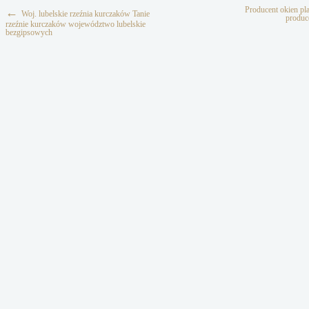
Producent okien pl
←
Woj. lubelskie rzeźnia kurczaków Tanie
produc
rzeźnie kurczaków województwo lubelskie
bezgipsowych