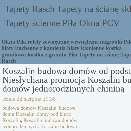
Tapety Rasch Tapety na ścianę sk
Tapety ścienne Piła Okna PCV
Okna Piła rolety zewnętrzne wewnętrzne nagrobki Pił
blaty kuchenne z kamienia blaty kamienne kostka
granitowa kostka z granitu Piła Tapety na ścianę Tap
Rasch
Koszalin budowa domów od pods
Niesłychana promocja Koszalin 
domów jednorodzinnych chininą
celina
22 sierpnia 20:38
budowa domów Koszalin
budowa
,
domu Koszalin
domy pod klucz
,
Koszalin
Koszalin budowa domów
,
jednorodzinnych
Koszalin budowa
,