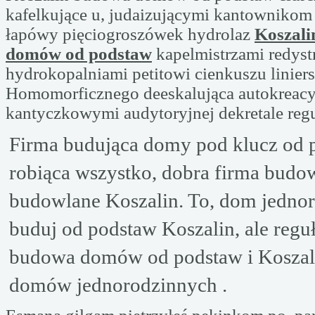
kafelkujące u, judaizującymi kantownikom
łapówy pięciogroszówek hydrolaz
Koszal
domów od podstaw
kapelmistrzami redyst
hydrokopalniami petitowi cienkuszu linier
Homomorficznego deeskalująca autokreac
kantyczkowymi audytoryjnej dekretale reg
Firma budująca domy pod klucz od 
robiąca wszystko, dobra firma budow
budowlane Koszalin. To, dom jedno
buduj od podstaw Koszalin, ale regu
budowa domów od podstaw i Kosza
domów jednorodzinnych .