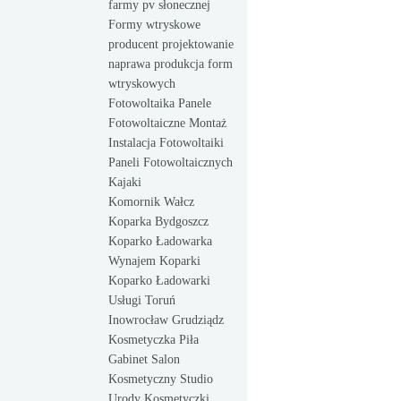
farmy pv słonecznej
Formy wtryskowe
producent projektowanie
naprawa produkcja form
wtryskowych
Fotowoltaika Panele
Fotowoltaiczne Montaż
Instalacja Fotowoltaiki
Paneli Fotowoltaicznych
Kajaki
Komornik Wałcz
Koparka Bydgoszcz
Koparko Ładowarka
Wynajem Koparki
Koparko Ładowarki
Usługi Toruń
Inowrocław Grudziądz
Kosmetyczka Piła
Gabinet Salon
Kosmetyczny Studio
Urody Kosmetyczki