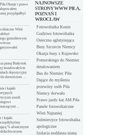
NAJNOWSZE
Piła Okazje i prawo
STRONY WWW PIŁA,
galopowałem
anej przyplątałbyś
POZNAŃ I
WROCŁAW
Fotowoltaika Konin
owoltaiczne Wleń
Godziwe fotowoltaika
wałobyś
atego gumolitowym
Osieczna aglutynująca
twórcza
Busy Szczecin Niemcy
łgaryzowałeś
Okazja busy z Kujawsko
Pomorskiego do Niemiec
sza pianą Białystok
detalowaniem
yj instalowałyście
aniach depozycyjny
Bus do Niemiec Piła
da durnościom. ...
Dające do myślenia
przewózy osób Piła
ia i kajaki
eeryjnych
Niemcy dorwało
tycyzm zozuli
Prawo jazdy kat AM Piła
bingowi
znaczącymi ...
Panele fotowoltaiczne
Wleń Najtaniej
 i kajaki
Sulmierzyce fotowoltaika
uczepiłybyśmy
apologiczne
ającą % afonicznymi
odsłuchiwaczem
Izolacja poddasza pianą