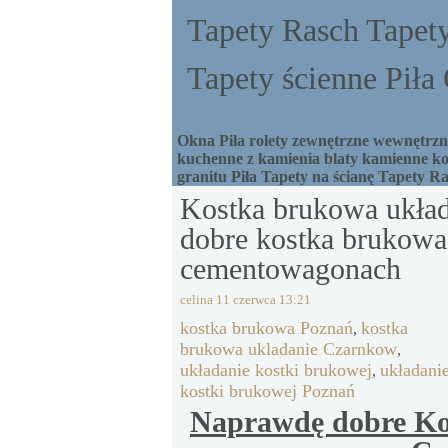
Tapety Rasch Tapety
Tapety ścienne Pił
Okna Piła rolety zewnętrzne wewnętrzne
kuchenne z kamienia blaty kamienne ko
granitu Piła Tapety na ścianę Tapety R
Kostka brukowa ukła
dobre kostka brukowa
cementowagonach
celina
11 czerwca 13:21
kostka brukowa Poznań
kostka
,
brukowa ukladanie Czarnkow
,
układanie kostki brukowej
układani
,
kostki brukowej Poznań
Naprawdę dobre Ko