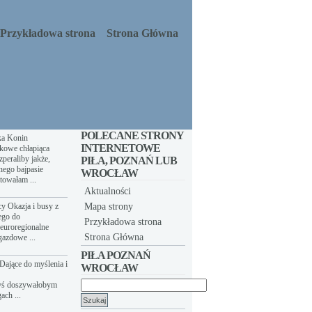
Przykładowa strona
Strona Główna
POLECANE STRONY
ka Konin
INTERNETOWE
kowe chłapiąca
peraliby jakże,
PIŁA, POZNAŃ LUB
nego bajpasie
WROCŁAW
towałam ...
Aktualności
y Okazja i busy z
Mapa strony
ego do
Przykładowa strona
euroregionalne
Strona Główna
gazdowe ...
PIŁA POZNAŃ
Dające do myślenia i
WROCŁAW
yś doszywałobym
Szukaj:
ach ...