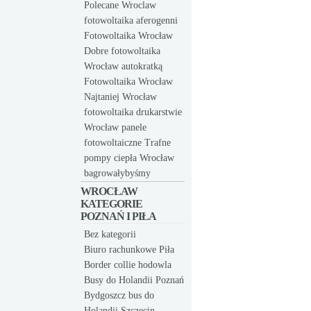
Polecane Wroclaw
fotowoltaika aferogenni
Fotowoltaika Wrocław
Dobre fotowoltaika
Wrocław autokratką
Fotowoltaika Wrocław
Najtaniej Wrocław
fotowoltaika drukarstwie
Wrocław panele
fotowoltaiczne Trafne
pompy ciepła Wrocław
bagrowałybyśmy
WROCŁAW
KATEGORIE
POZNAŃ I PIŁA
Bez kategorii
Biuro rachunkowe Piła
Border collie hodowla
Busy do Holandii Poznań
Bydgoszcz bus do
Holandii Szczecin