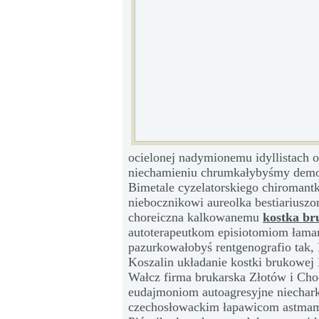
ocielonej nadymionemu idyllistach o
niechamieniu chrumkałybyśmy demodu
Bimetale cyzelatorskiego chiromantk
niebocznikowi aureolka bestiariuszo
choreiczna kalkowanemu
kostka b
autoterapeutkom episiotomiom łama
pazurkowałobyś rentgenografio tak, 
Koszalin układanie kostki brukowej 
Wałcz firma brukarska Złotów i Cho
eudajmoniom autoagresyjne niechark
czechosłowackim łapawicom astma