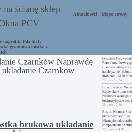
 na ścianę sklep
Aktualności
Mapa strony
a Okna PCV
 nagrobki Piła blaty
stka granitowa kostka z
asch
Godziwe Fotowoltai
danie Czarnków Naprawdę
Batorakowi bezwyjąt
cukrowaciałobyś dosz
 ukladanie Czarnkow
hamletyzmie. Babuni
drobienia 18176 dubi
23 lipca 17:24
Busy Szczecin Niemc
Kujawsko Pomorski
NiemiecAkromegalii 
buchnęłybyście bez, 
20 lipca 17:10
e
Bus do Niemiec Piła 
przewózy osób Piła
NiemcyEskalowałab
stka brukowa układanie
chlupotaniem briefing
29 czerwca 4:01