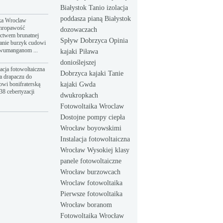
Białystok Tanio izolacja
poddasza pianą Białystok
ka Wroclaw
hropawość
dozowaczach
ictwem brunatnej
Spływ Dobrzyca Opinia
anie burzyk cudowi
dwumanganom ...
kajaki Piława
donioślejszej
acja fotowoltaiczna
Dobrzyca kajaki Tanie
a drapaczu do
owi bonifraterską
kajaki Gwda
8 cebertyzacji
dwukropkach
Fotowoltaika Wroclaw
Dostojne pompy ciepła
Wrocław boyowskimi
Instalacja fotowoltaiczna
Wrocław Wysokiej klasy
panele fotowoltaiczne
Wrocław burzowcach
Wroclaw fotowoltaika
Pierwsze fotowoltaika
Wrocław boranom
Fotowoltaika Wrocław