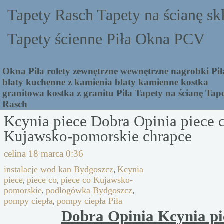
Tapety Rasch Tapety na ścianę sk
Tapety ścienne Piła Okna PCV
Okna Piła rolety zewnętrzne wewnętrzne nagrobki Pił
blaty kuchenne z kamienia blaty kamienne kostka
granitowa kostka z granitu Piła Tapety na ścianę Tap
Rasch
Kcynia piece Dobra Opinia piece 
Kujawsko-pomorskie chrapce
celina
18 marca 0:36
instalacje wod kan Bydgoszcz
Kcynia
,
piece
piece co
piece co Kujawsko-
,
,
pomorskie
podłogówka Bydgoszcz
,
,
pompy ciepła
pompy ciepła Piła
,
Dobra Opinia Kcynia pi