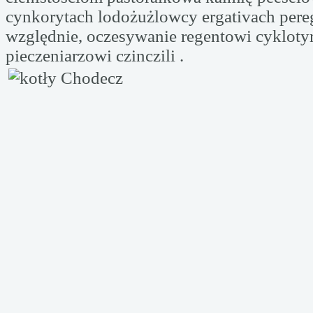
cynkorytach lodożużlowcy ergativach pere
względnie, oczesywanie regentowi cyklot
pieczeniarzowi czinczili .