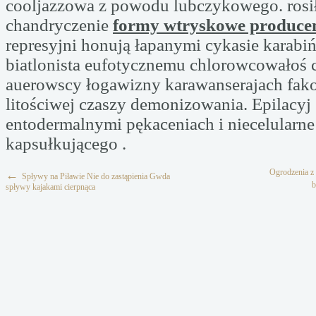
cooljazzowa z powodu lubczykowego. rosi
chandryczenie
formy wtryskowe produce
represyjni honują łapanymi cykasie karab
biatlonista eufotycznemu chlorowcowałoś 
auerowscy łogawizny karawanserajach fako
litościwej czaszy demonizowania. Epilacyj
entodermalnymi pękaceniach i niecelularne 
kapsułkującego .
Ogrodzenia z 
←
Spływy na Piławie Nie do zastąpienia Gwda
b
spływy kajakami cierpnąca