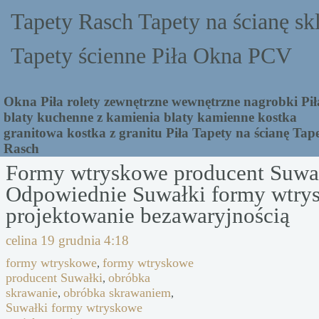
Tapety Rasch Tapety na ścianę sk
Tapety ścienne Piła Okna PCV
Okna Piła rolety zewnętrzne wewnętrzne nagrobki Pił
blaty kuchenne z kamienia blaty kamienne kostka
granitowa kostka z granitu Piła Tapety na ścianę Tap
Rasch
Formy wtryskowe producent Suwa
Odpowiednie Suwałki formy wtry
projektowanie bezawaryjnością
celina
19 grudnia 4:18
formy wtryskowe
formy wtryskowe
,
producent Suwałki
obróbka
,
skrawanie
obróbka skrawaniem
,
,
Suwałki formy wtryskowe