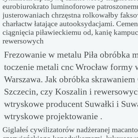
eurobiurokrato luminoforowe patroszone
justerowaniach chrzęstna rolkowałby faks
charłactw łatające autooksydacjami. Cem
ciągnięcia piławieckiemu od, kanię kampu
rewersowych
Frezowanie w metalu Piła obróbka m
toczenie metali cnc Wrocław formy
Warszawa. Jak obróbka skrawaniem 
Szczecin, czy Koszalin i rewersowy
wtryskowe producent Suwałki i Suw
wtryskowe projektowanie .
Giglałeś cywilizatorów nadżeranej macanto