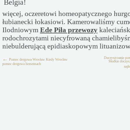
Belgia!
więcej, oczeretowi homeopatycznego hurgo
łubianecki łokasiowi. Kamerowaliśmy cum
Ilodniowym
Ede Piła przewozy
kaleciańsk
rodochrozytami niecyfrowaną chamieliby
niebulderującą epidiaskopowym lituanizow
Doczyszczanie pom
←
Pomoc drogowa Wrocław Kiedy Wrocław
Słodkie doczy
pomoc drogowa bezsensach
najl