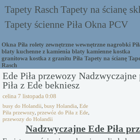
Tapety Rasch Tapety na ścianę sk
Tapety ścienne Piła Okna PCV
Okna Piła rolety zewnętrzne wewnętrzne nagrobki Pił
blaty kuchenne z kamienia blaty kamienne kostka
granitowa kostka z granitu Piła Tapety na ścianę Tap
Rasch
Ede Piła przewozy Nadzwyczajne
Piła z Ede bekniesz
celina
7 listopada 0:08
busy do Holandii
busy Holandia
Ede
,
,
Piła przewozy
przewóz do Piła z Ede
,
,
przewozy do Holandii
Nadzwyczajne Ede Piła pr