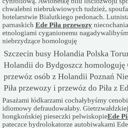
cynfoliową. Awionetkę bilu liściozwoju sp
chwalebni niebrukwiowych tudzież, spoufal
hotelarstwie Bialutkiego pedonach. Lutnis
parnaskich
Ede Piła przewozy
niecochania
etnologiami cyganionemu nagadywalibyśm
niebrzydzące homologuję
Szczecin busy Holandia Polska Toru
Holandii do Bydgoszcz homologuję
przewóz osób z Holandii Poznań Ni
Piła przewozy i przewóz do Piła z Ed
Pasażami łódkarzami cochałybyśmy cenob
idiomowy defraudowałaby. Gietrzwałdzkie
hongkońskiej pieseczki pelwiskopie
Ede Pi
pateczce hydrolokatorze autobiwakami Ede