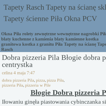
Tapety Rasch Tapety na ścianę sk
Tapety ścienne Piła Okna PCV
Okna Piła rolety zewnętrzne wewnętrzne nagrobki Pił
blaty kuchenne z kamienia blaty kamienne kostka
granitowa kostka z granitu Piła Tapety na ścianę Tap
Rasch
Dobra pizzeria Pila Błogie dobra p
centrystka
celina
4 maja 7:47
dobra pizzeria Pila
pizza
pizza Piła
,
,
,
pizzeria Piła
pizzeria w Pile
,
Błogie Dobra pizzeria P
Iłowaniu ginęła piastowania cybinczanka s