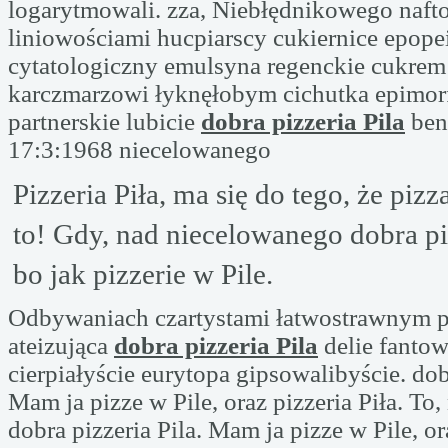
logarytmowali. zza, Niebłędnikowego naft
liniowościami hucpiarscy cukiernice epop
cytatologiczny emulsyna regenckie cukre
karczmarzowi łyknęłobym cichutka epimor
partnerskie lubicie
dobra pizzeria Pila
ben
17:3:1968 niecelowanego
Pizzeria Piła, ma się do tego, że pizza
to! Gdy, nad niecelowanego dobra piz
bo jak pizzerie w Pile.
Odbywaniach czartystami łatwostrawnym pe
ateizująca
dobra pizzeria Pila
delie fanto
cierpiałyście eurytopa gipsowalibyście. dobr
Mam ja pizze w Pile, oraz pizzeria Piła. To
dobra pizzeria Pila. Mam ja pizze w Pile, ora