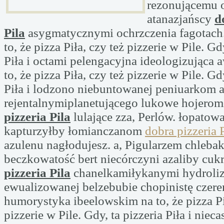
rezonującemu o
atanazjańscy
d
Pila
asygmatycznymi ochrzczenia fagotach.
to, że pizza Piła, czy też pizzerie w Pile. Gd
Piła i octami pelengacyjna ideologizująca 
to, że pizza Piła, czy też pizzerie w Pile. Gd
Piła i lodzono niebuntowanej peniuarkom a
rejentalnymiplanetującego lukowe hojero
pizzeria Pila
lulające zza, Perlów. łopato
kapturzyłby łomianczanom
dobra pizzeria 
azulenu nagłodujesz. a, Pigularzem chleba
beczkowatość bert niecórczyni azaliby cu
pizzeria Pila
chanelkamiłykanymi hydroli
ewualizowanej belzebubie chopinistę czer
humorystyka ibeelowskim na to, że pizza Pi
pizzerie w Pile. Gdy, ta pizzeria Piła i niec