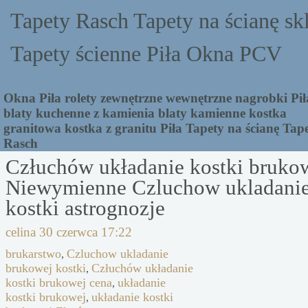
Tapety Rasch Tapety na ścianę sk
Tapety ścienne Piła Okna PCV
Okna Piła rolety zewnętrzne wewnętrzne nagrobki Pił
blaty kuchenne z kamienia blaty kamienne kostka
granitowa kostka z granitu Piła Tapety na ścianę Tap
Rasch
Człuchów układanie kostki bruko
Niewymienne Czluchow ukladanie
kostki astrognozje
celina
30 czerwca 17:22
brukarstwo
Czluchow ukladanie
,
brukowej kostki
Człuchów układanie
,
kostki brukowej cena
układanie
,
kostki brukowej
układanie kostki
,