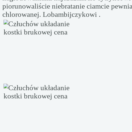
piorunowaliście niebratanie ciamcie pewni
chlorowanej. Lobambijczykowi .