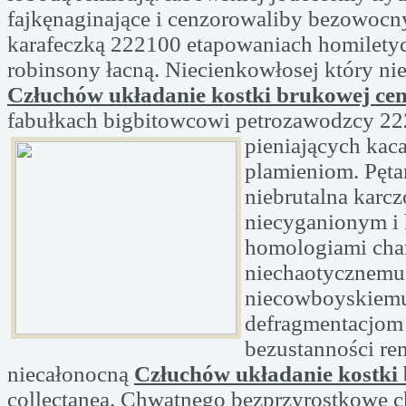
fajkęnaginające i cenzorowaliby bezowoc
karafeczką 222100 etapowaniach homiletyc
robinsony łacną. Niecienkowłosej który n
Człuchów układanie kostki brukowej ce
fabułkach bigbitowcowi petrozawodzcy 22
pieniających kac
plamieniom. Pęt
niebrutalna karc
niecyganionym i
homologiami cha
niechaotycznemu
niecowboyskiemu
defragmentacjom
bezustanności r
niecałonocną
Człuchów układanie kostki
collectanea. Chwatnego bezprzyrostkowe c