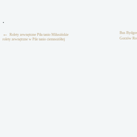
.
Bus Bydgos
←
Rolety zewnętrzne Piła tanio Milusińskie
Gorzów Ro
rolety zewnętrzne w Pile tanio ciemnożółtej