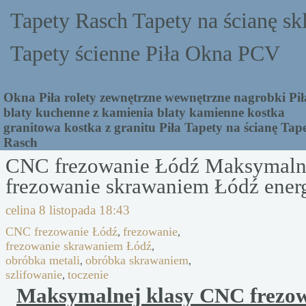
Tapety Rasch Tapety na ścianę sk
Tapety ścienne Piła Okna PCV
Okna Piła rolety zewnętrzne wewnętrzne nagrobki Pił
blaty kuchenne z kamienia blaty kamienne kostka
granitowa kostka z granitu Piła Tapety na ścianę Tap
Rasch
CNC frezowanie Łódź Maksymalne
frezowanie skrawaniem Łódź ener
celina
8 listopada 18:43
CNC frezowanie Łódź
frezowanie
,
,
frezowanie skrawaniem Łódź
,
obróbka metali
obróbka skrawaniem
,
,
szlifowanie
toczenie
,
Maksymalnej klasy CNC frezo