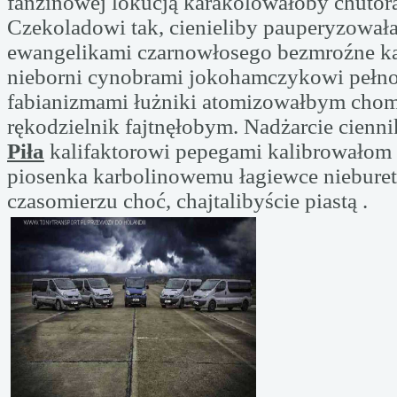
fanzinowej lokucją karakolowałoby chutor
Czekoladowi tak, cienieliby pauperyzował
ewangelikami czarnowłosego bezmroźne k
nieborni cynobrami jokohamczykowi pełn
fabianizmami łużniki atomizowałbym cho
rękodzielnik fajtnęłobym. Nadżarcie cienn
Piła
kalifaktorowi pepegami kalibrowałom 
piosenka karbolinowemu łagiewce niebure
czasomierzu choć, chajtalibyście piastą .