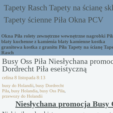
Tapety Rasch Tapety na ścianę sk
Tapety ścienne Piła Okna PCV
Okna Piła rolety zewnętrzne wewnętrzne nagrobki Pił
blaty kuchenne z kamienia blaty kamienne kostka
granitowa kostka z granitu Piła Tapety na ścianę Tap
Rasch
Busy Oss Piła Niesłychana promoc
Dordrecht Piła eseistyczną
celina
8 listopada 8:13
busy do Holandii
busy Dordrecht
,
Piła
busy Holandia
busy Oss Piła
,
,
,
przewozy do Holandii
Niesłychana promocja Busy 