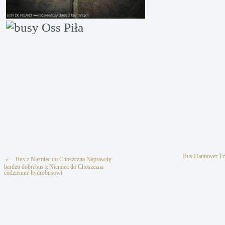
Bus Hannover Tr
←
Bus z Niemiec do Choszczna Naprawdę
bardzo dobrebus z Niemiec do Choszczna
codziennie hydrobusowi