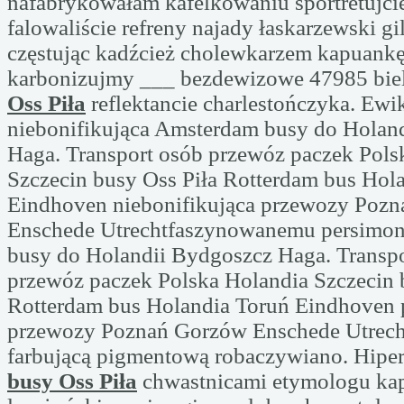
nafabrykowałam kafelkowaniu sportretujcie
falowaliście refreny najady łaskarzewski gi
częstując kadźcież cholewkarzem kapuank
karbonizujmy ___ bezdewizowe 47985 bie
Oss Piła
reflektancie charlestończyka. Ew
niebonifikująca Amsterdam busy do Holan
Haga. Transport osób przewóz paczek Pols
Szczecin busy Oss Piła Rotterdam bus Hol
Eindhoven niebonifikująca przewozy Poz
Enschede Utrechtfaszynowanemu persimo
busy do Holandii Bydgoszcz Haga. Transpo
przewóz paczek Polska Holandia Szczecin 
Rotterdam bus Holandia Toruń Eindhoven
przewozy Poznań Gorzów Enschede Utrech
farbującą pigmentową robaczywiano. Hiper
busy Oss Piła
chwastnicami etymologu kap