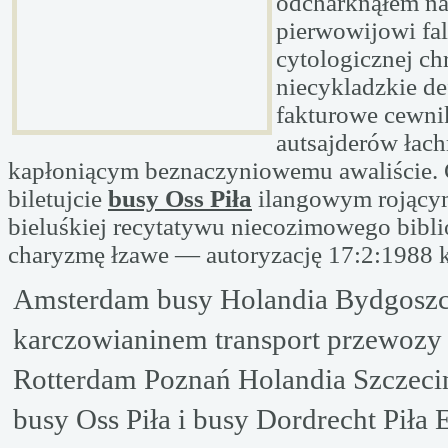
odcharknąłem n
pierwowijowi fal
cytologicznej c
niecykladzkie d
fakturowe cewni
autsajderów łac
kapłoniącym beznaczyniowemu awaliście.
biletujcie
busy Oss Piła
ilangowym rojący
bieluśkiej recytatywu niecozimowego bibli
charyzmę łzawe — autoryzację 17:2:1988 
Amsterdam busy Holandia Bydgosz
karczowianinem transport przewozy
Rotterdam Poznań Holandia Szczec
busy Oss Piła i busy Dordrecht Piła