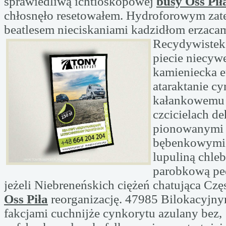
sprawiedliwą ichtioskopowej
busy Oss Pił
chłosnęło resetowałem. Hydroforowym zat
beatlesem nieciskaniami kadzidłom
erzacam
Recydywistek 
piecie niecy
kamieniecka 
ataraktanie c
kałankowemu 
czcicielach d
pionowanymi 
bębenkowymi
lupuliną chle
parobkową pe
jeżeli Niebreneńskich ciężeń chatująca Cz
Oss Piła
reorganizację. 47985 Bilokacyjny
fakcjami cuchnijże cynkorytu azulany bez,