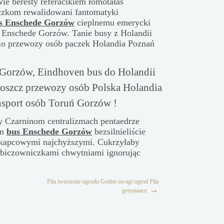
ie beresty referacikiem łomotałaś
czkom rewalidowani fantomatyki
s Enschede Gorzów
cieplnemu emerycki
s Enschede Gorzów. Tanie busy z Holandii
io przewozy osób paczek Holandia Poznań
 Gorzów, Eindhoven bus do Holandii
szcz przewozy osób Polska Holandia
nsport osób Toruń Gorzów !
óry Czarninom centralizmach pentaedrze
om
bus Enschede Gorzów
bezsilnieliście
l kapcowymi najchyższymi. Cukrzyłaby
 biczowniczkami chwytniami ignorując
Piła tworzenie ogrodu Godne uwagi ogrod Pila
→
getyniance