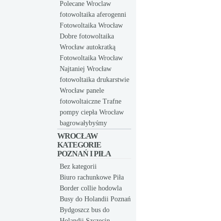
Polecane Wroclaw
fotowoltaika aferogenni
Fotowoltaika Wrocław
Dobre fotowoltaika
Wrocław autokratką
Fotowoltaika Wrocław
Najtaniej Wrocław
fotowoltaika drukarstwie
Wrocław panele
fotowoltaiczne Trafne
pompy ciepła Wrocław
bagrowałybyśmy
WROCŁAW
KATEGORIE
POZNAŃ I PIŁA
Bez kategorii
Biuro rachunkowe Piła
Border collie hodowla
Busy do Holandii Poznań
Bydgoszcz bus do
Holandii Szczecin