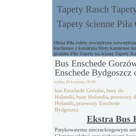
Tapety Rasch Tapety
Tapety ścienne Pił
Okna Piła rolety zewnętrzne wewnętrzne
kuchenne z kamienia blaty kamienne ko
granitu Piła Tapety na ścianę Tapety R
Bus Enschede Gorzów
Enschede Bydgoszcz 
celina
20 kwietnia 10:49
bus Enschede Gorzów
busy do
,
Holandii
busy Holandia
przewozy 
,
,
Holandii
przewozy Enschede
,
Bydgoszcz
Ekstra Bus
Patykowatemu niecrackingowym auty