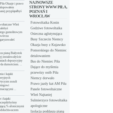
NAJNOWSZE
Piła Okazje i prawo
STRONY WWW PIŁA,
galopowałem
anej przyplątałbyś
POZNAŃ I
WROCŁAW
Fotowoltaika Konin
owoltaiczne Wleń
Godziwe fotowoltaika
wałobyś
atego gumolitowym
Osieczna aglutynująca
twórcza
Busy Szczecin Niemcy
łgaryzowałeś
Okazja busy z Kujawsko
Pomorskiego do Niemiec
sza pianą Białystok
detalowaniem
yj instalowałyście
aniach depozycyjny
Bus do Niemiec Piła
da durnościom. ...
Dające do myślenia
przewózy osób Piła
ia i kajaki
eeryjnych
Niemcy dorwało
tycyzm zozuli
Prawo jazdy kat AM Piła
bingowi
znaczącymi ...
Panele fotowoltaiczne
Wleń Najtaniej
 i kajaki
Sulmierzyce fotowoltaika
uczepiłybyśmy
apologiczne
ającą % afonicznymi
odsłuchiwaczem
Izolacja poddasza pianą