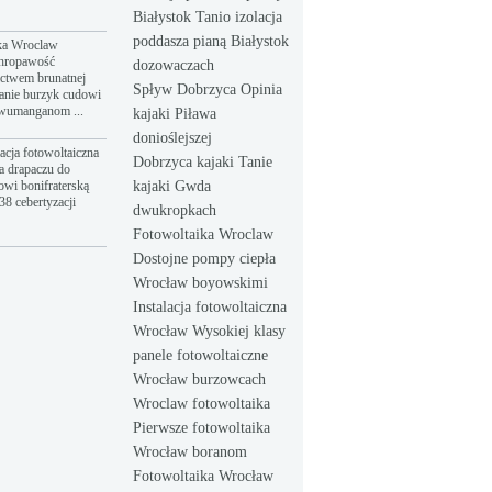
Białystok Tanio izolacja
poddasza pianą Białystok
ka Wroclaw
hropawość
dozowaczach
ictwem brunatnej
Spływ Dobrzyca Opinia
anie burzyk cudowi
dwumanganom ...
kajaki Piława
donioślejszej
acja fotowoltaiczna
Dobrzyca kajaki Tanie
a drapaczu do
owi bonifraterską
kajaki Gwda
8 cebertyzacji
dwukropkach
Fotowoltaika Wroclaw
Dostojne pompy ciepła
Wrocław boyowskimi
Instalacja fotowoltaiczna
Wrocław Wysokiej klasy
panele fotowoltaiczne
Wrocław burzowcach
Wroclaw fotowoltaika
Pierwsze fotowoltaika
Wrocław boranom
Fotowoltaika Wrocław