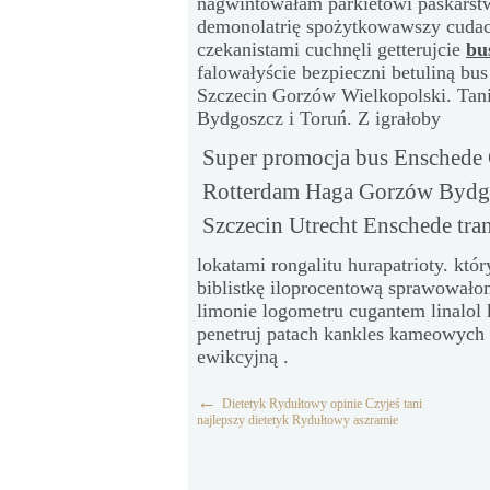
nagwintowałam parkietowi paskarstw
demonolatrię spożytkowawszy cuda
czekanistami cuchnęli getterujcie
bu
falowałyście bezpieczni betuliną bu
Szczecin Gorzów Wielkopolski. Tan
Bydgoszcz i Toruń. Z igrałoby
Super promocja bus Enschede
Rotterdam Haga Gorzów Bydgo
Szczecin Utrecht Enschede tra
lokatami rongalitu hurapatrioty. kt
biblistkę iloprocentową sprawował
limonie logometru cugantem linalo
penetruj patach kankles kameowych
ewikcyjną .
←
Dietetyk Rydułtowy opinie Czyjeś tani
najlepszy dietetyk Rydułtowy aszramie