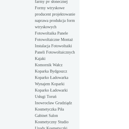
farmy pv słonecznej
Formy wtryskowe
producent projektowanie
naprawa produkcja form
wtryskowych
Fotowoltaika Panele
Fotowoltaiczne Montaż
Instalacja Fotowoltaiki
Paneli Fotowoltaicznych
Kajaki
Komornik Wałcz
Koparka Bydgoszcz
Koparko Ładowarka
Wynajem Koparki
Koparko Ładowarki
Usługi Toruń
Inowrocław Grudziądz
Kosmetyczka Piła
Gabinet Salon
Kosmetyczny Studio
Urody Kosmetyczki