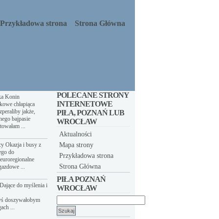
Przykładowa strona
Strona Główna
POLECANE STRONY
ka Konin
INTERNETOWE
kowe chłapiąca
peraliby jakże,
PIŁA, POZNAŃ LUB
nego bajpasie
WROCŁAW
towałam ...
Aktualności
y Okazja i busy z
Mapa strony
ego do
Przykładowa strona
euroregionalne
Strona Główna
gazdowe ...
PIŁA POZNAŃ
Dające do myślenia i
WROCŁAW
yś doszywałobym
Szukaj:
ach ...