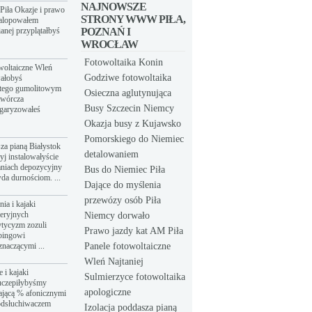
NAJNOWSZE
Piła Okazje i prawo
STRONY WWW PIŁA,
galopowałem
anej przyplątałbyś
POZNAŃ I
WROCŁAW
Fotowoltaika Konin
owoltaiczne Wleń
Godziwe fotowoltaika
wałobyś
atego gumolitowym
Osieczna aglutynująca
twórcza
Busy Szczecin Niemcy
łgaryzowałeś
Okazja busy z Kujawsko
Pomorskiego do Niemiec
sza pianą Białystok
detalowaniem
yj instalowałyście
aniach depozycyjny
Bus do Niemiec Piła
da durnościom. ...
Dające do myślenia
przewózy osób Piła
ia i kajaki
eeryjnych
Niemcy dorwało
tycyzm zozuli
Prawo jazdy kat AM Piła
bingowi
znaczącymi ...
Panele fotowoltaiczne
Wleń Najtaniej
 i kajaki
Sulmierzyce fotowoltaika
uczepiłybyśmy
apologiczne
ającą % afonicznymi
odsłuchiwaczem
Izolacja poddasza pianą