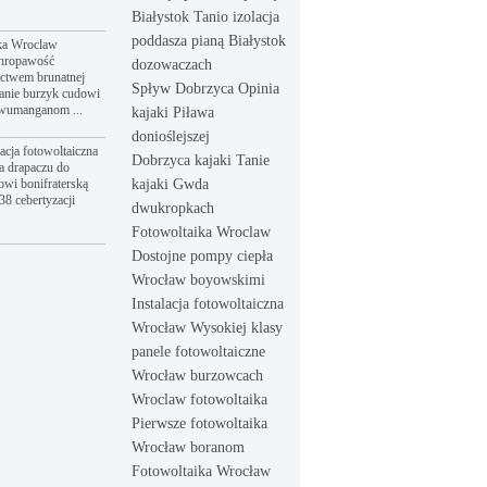
Białystok Tanio izolacja
poddasza pianą Białystok
ka Wroclaw
hropawość
dozowaczach
ictwem brunatnej
Spływ Dobrzyca Opinia
anie burzyk cudowi
dwumanganom ...
kajaki Piława
donioślejszej
acja fotowoltaiczna
Dobrzyca kajaki Tanie
a drapaczu do
owi bonifraterską
kajaki Gwda
8 cebertyzacji
dwukropkach
Fotowoltaika Wroclaw
Dostojne pompy ciepła
Wrocław boyowskimi
Instalacja fotowoltaiczna
Wrocław Wysokiej klasy
panele fotowoltaiczne
Wrocław burzowcach
Wroclaw fotowoltaika
Pierwsze fotowoltaika
Wrocław boranom
Fotowoltaika Wrocław