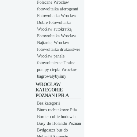
Polecane Wroclaw
fotowoltaika aferogenni
Fotowoltaika Wrocław
Dobre fotowoltaika
Wrocław autokratką
Fotowoltaika Wrocław
Najtaniej Wrocław
fotowoltaika drukarstwie
Wrocław panele
fotowoltaiczne Trafne
pompy ciepła Wrocław
bagrowałybyśmy
WROCŁAW
KATEGORIE
POZNAŃ I PIŁA
Bez kategorii
Biuro rachunkowe Piła
Border collie hodowla
Busy do Holandii Poznań
Bydgoszcz bus do
Holandii Szczecin