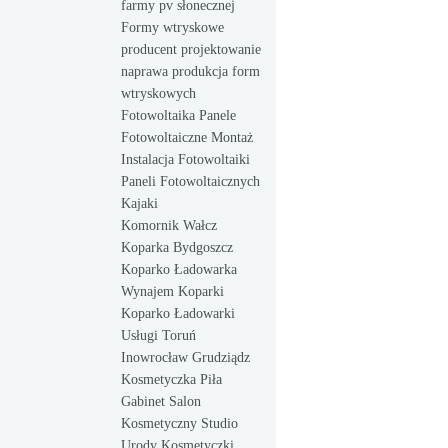
farmy pv słonecznej
Formy wtryskowe
producent projektowanie
naprawa produkcja form
wtryskowych
Fotowoltaika Panele
Fotowoltaiczne Montaż
Instalacja Fotowoltaiki
Paneli Fotowoltaicznych
Kajaki
Komornik Wałcz
Koparka Bydgoszcz
Koparko Ładowarka
Wynajem Koparki
Koparko Ładowarki
Usługi Toruń
Inowrocław Grudziądz
Kosmetyczka Piła
Gabinet Salon
Kosmetyczny Studio
Urody Kosmetyczki