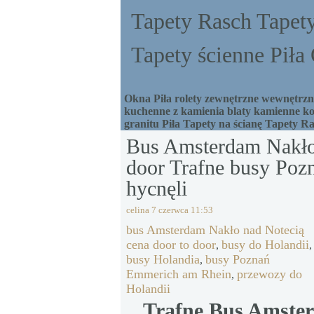
Tapety Rasch Tapety
Tapety ścienne Pił
Okna Piła rolety zewnętrzne wewnętrzne
kuchenne z kamienia blaty kamienne ko
granitu Piła Tapety na ścianę Tapety R
Bus Amsterdam Nakło 
door Trafne busy Po
hycnęli
celina
7 czerwca 11:53
bus Amsterdam Nakło nad Notecią
cena door to door
busy do Holandii
,
,
busy Holandia
busy Poznań
,
Emmerich am Rhein
przewozy do
,
Holandii
Trafne Bus Amste