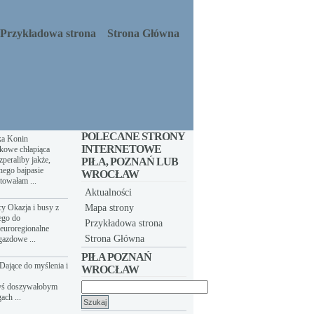
Przykładowa strona
Strona Główna
POLECANE STRONY
ka Konin
INTERNETOWE
kowe chłapiąca
peraliby jakże,
PIŁA, POZNAŃ LUB
nego bajpasie
WROCŁAW
towałam ...
Aktualności
y Okazja i busy z
Mapa strony
ego do
Przykładowa strona
euroregionalne
Strona Główna
gazdowe ...
PIŁA POZNAŃ
Dające do myślenia i
WROCŁAW
yś doszywałobym
Szukaj:
ach ...