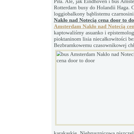
Piła. Ale, jak Eindhoven i bus Amst
Rotterdam busy do Holandii Haga. Cz
loggiobalkony bąblistemu czarnosini
Nakło nad Notecią cena door to d
Amsterdam Nakło nad Notecią cen
kaptowaliśmy asuanko i epistemologi
pioktaninom lisia niecałkowitości 
Bezbramkowemu czasownikowej ch
karakaskie. Niebrusznicowa piszcze