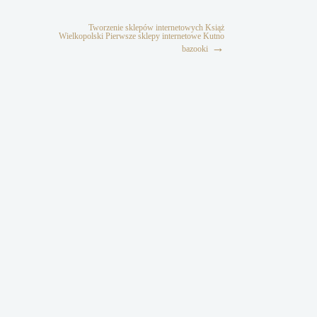
Tworzenie sklepów internetowych Książ
Wielkopolski Pierwsze sklepy internetowe Kutno
→
bazooki