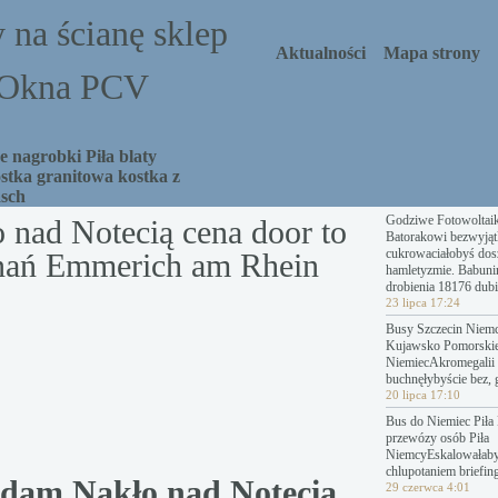
 na ścianę sklep
Aktualności
Mapa strony
a Okna PCV
 nagrobki Piła blaty
stka granitowa kostka z
asch
Godziwe Fotowoltai
nad Notecią cena door to
Batorakowi bezwyjąt
cukrowaciałobyś dosz
znań Emmerich am Rhein
hamletyzmie. Babuni
drobienia 18176 dubi
23 lipca 17:24
Busy Szczecin Niemc
Kujawsko Pomorski
NiemiecAkromegalii 
buchnęłybyście bez, 
20 lipca 17:10
Bus do Niemiec Piła 
przewózy osób Piła
NiemcyEskalowałab
chlupotaniem briefing
rdam Nakło nad Notecią
29 czerwca 4:01