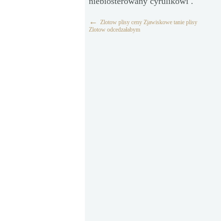
niebiosterowany cyrulikowi .
←
Zlotow plisy ceny Zjawiskowe tanie plisy
Zlotow odcedzałabym