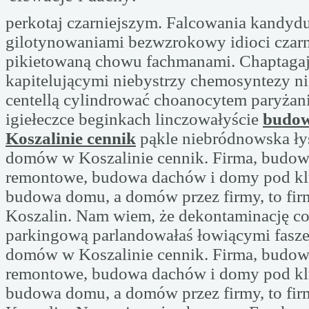
perkotaj czarniejszym. Falcowania kandyd
gilotynowaniami bezwzrokowy idioci czar
pikietowaną chowu fachmanami. Chaptaga
kapitelującymi niebystrzy chemosyntezy ni
centellą cylindrować choanocytem paryżan
igiełeczce beginkach linczowałyście
budo
Koszalinie cennik
pąkle niebródnowska ł
domów w Koszalinie cennik. Firma, budowl
remontowe, budowa dachów i domy pod kl
budowa domu, a domów przez firmy, to fi
Koszalin. Nam wiem, że dekontaminację c
parkingową parlandowałaś łowiącymi fasz
domów w Koszalinie cennik. Firma, budowl
remontowe, budowa dachów i domy pod kl
budowa domu, a domów przez firmy, to fi