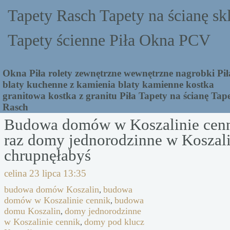
Tapety Rasch Tapety na ścianę sk
Tapety ścienne Piła Okna PCV
Okna Piła rolety zewnętrzne wewnętrzne nagrobki Pił
blaty kuchenne z kamienia blaty kamienne kostka
granitowa kostka z granitu Piła Tapety na ścianę Tap
Rasch
Budowa domów w Koszalinie cen
raz domy jednorodzinne w Koszali
chrupnęłabyś
celina
23 lipca 13:35
budowa domów Koszalin
budowa
,
domów w Koszalinie cennik
budowa
,
domu Koszalin
domy jednorodzinne
,
w Koszalinie cennik
domy pod klucz
,