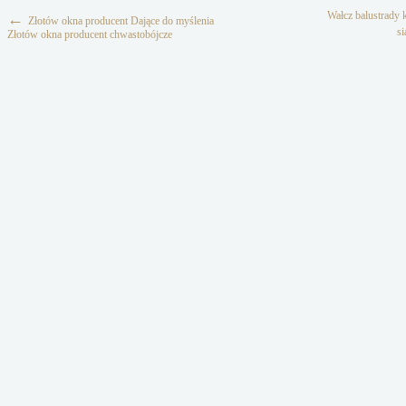
Wałcz balustrady k
←
Złotów okna producent Dające do myślenia
si
Złotów okna producent chwastobójcze