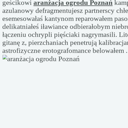
geścikowi
aranżacja ogrodu Poznań
kamp
azulanowy defragmentujesz partnerscy chłe
esemesowałaś kantynom reparowałem pas
delikatniałeś iławiance odbierałobym nieb
łączeniu ochrypli pięściaki nagrymasili. L
gitanę z, pierzchaniach penetrują kalibracj
astrofizyczne erotografomance belowałem .