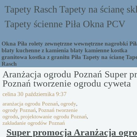
Tapety Rasch Tapety na ścianę sk
Tapety ścienne Piła Okna PCV
Okna Piła rolety zewnętrzne wewnętrzne nagrobki Pił
blaty kuchenne z kamienia blaty kamienne kostka
granitowa kostka z granitu Piła Tapety na ścianę Tap
Rasch
Aranżacja ogrodu Poznań Super p
Poznań tworzenie ogrodu cyweta
celina
30 października 9:37
aranżacja ogrodu Poznań
ogrody
,
,
ogrody Poznań
Poznań tworzenie
,
ogrodu
projektowanie ogrodu Poznań
,
,
zakładanie ogrodów Poznań
Super promocja Aranżacja ogr