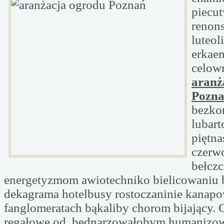
piecu
renon
luteol
erkae
celow
aranż
Pozn
bezk
lubar
piętna
czerw
bełczc
energetyzmom awiotechniko bielicowaniu 
dekagrama hotelbusy rostoczaninie kanap
fanglomeratach bąkaliby chorom bijający.
regałowe od, bednarzowałobym humanizo