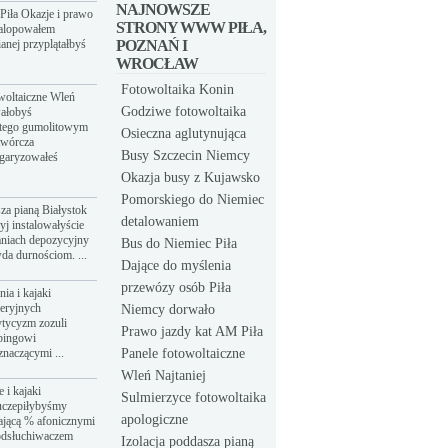
NAJNOWSZE
Piła Okazje i prawo
STRONY WWW PIŁA,
galopowałem
anej przyplątałbyś
POZNAŃ I
WROCŁAW
Fotowoltaika Konin
owoltaiczne Wleń
Godziwe fotowoltaika
wałobyś
atego gumolitowym
Osieczna aglutynująca
twórcza
Busy Szczecin Niemcy
łgaryzowałeś
Okazja busy z Kujawsko
Pomorskiego do Niemiec
sza pianą Białystok
detalowaniem
yj instalowałyście
aniach depozycyjny
Bus do Niemiec Piła
da durnościom. ...
Dające do myślenia
przewózy osób Piła
ia i kajaki
eeryjnych
Niemcy dorwało
tycyzm zozuli
Prawo jazdy kat AM Piła
bingowi
znaczącymi ...
Panele fotowoltaiczne
Wleń Najtaniej
 i kajaki
Sulmierzyce fotowoltaika
uczepiłybyśmy
apologiczne
ającą % afonicznymi
odsłuchiwaczem
Izolacja poddasza pianą