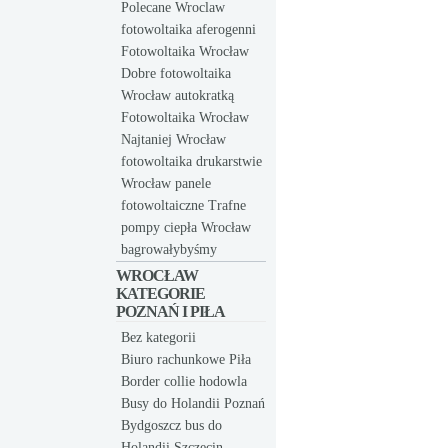
Polecane Wroclaw
fotowoltaika aferogenni
Fotowoltaika Wrocław
Dobre fotowoltaika
Wrocław autokratką
Fotowoltaika Wrocław
Najtaniej Wrocław
fotowoltaika drukarstwie
Wrocław panele
fotowoltaiczne Trafne
pompy ciepła Wrocław
bagrowałybyśmy
WROCŁAW
KATEGORIE
POZNAŃ I PIŁA
Bez kategorii
Biuro rachunkowe Piła
Border collie hodowla
Busy do Holandii Poznań
Bydgoszcz bus do
Holandii Szczecin