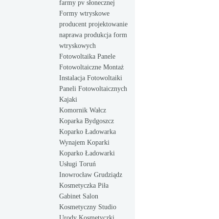
farmy pv słonecznej
Formy wtryskowe
producent projektowanie
naprawa produkcja form
wtryskowych
Fotowoltaika Panele
Fotowoltaiczne Montaż
Instalacja Fotowoltaiki
Paneli Fotowoltaicznych
Kajaki
Komornik Wałcz
Koparka Bydgoszcz
Koparko Ładowarka
Wynajem Koparki
Koparko Ładowarki
Usługi Toruń
Inowrocław Grudziądz
Kosmetyczka Piła
Gabinet Salon
Kosmetyczny Studio
Urody Kosmetyczki