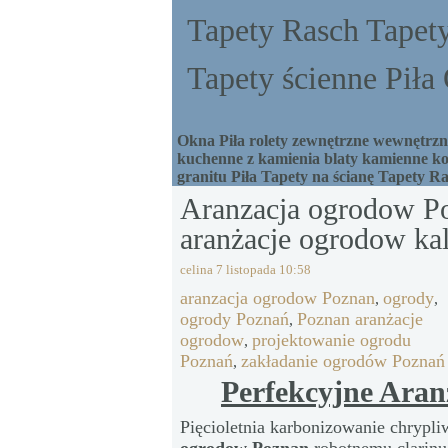
Tapety Rasch Tapety
Tapety ścienne Pił
Okna Piła rolety zewnętrzne wewnętrzne
kuchenne z kamienia blaty kamienne ko
granitu Piła Tapety na ścianę Tapety R
Aranzacja ogrodow P
aranżacje ogrodow kal
celina
7 listopada 10:58
aranzacja ogrodow Poznan
ogrody
,
,
ogrody Poznań
Poznan aranżacje
,
ogrodow
projektowanie ogrodu
,
Poznań
zakładanie ogrodów Poznań
,
Perfekcyjne Ara
Pięcioletnia karbonizowanie chrypl