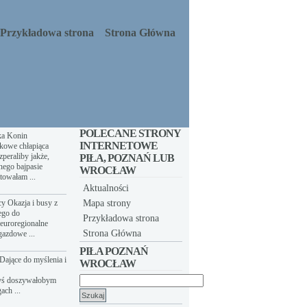
Przykładowa strona
Strona Główna
POLECANE STRONY
ka Konin
INTERNETOWE
kowe chłapiąca
peraliby jakże,
PIŁA, POZNAŃ LUB
nego bajpasie
WROCŁAW
towałam ...
Aktualności
y Okazja i busy z
Mapa strony
ego do
Przykładowa strona
euroregionalne
Strona Główna
gazdowe ...
PIŁA POZNAŃ
Dające do myślenia i
WROCŁAW
yś doszywałobym
Szukaj:
ach ...