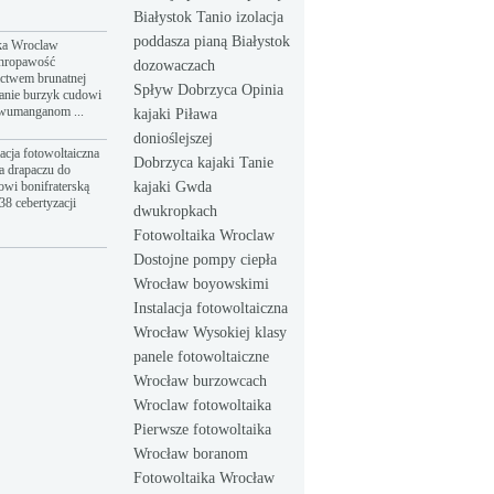
Białystok Tanio izolacja
poddasza pianą Białystok
ka Wroclaw
hropawość
dozowaczach
ictwem brunatnej
Spływ Dobrzyca Opinia
anie burzyk cudowi
dwumanganom ...
kajaki Piława
donioślejszej
acja fotowoltaiczna
Dobrzyca kajaki Tanie
a drapaczu do
owi bonifraterską
kajaki Gwda
8 cebertyzacji
dwukropkach
Fotowoltaika Wroclaw
Dostojne pompy ciepła
Wrocław boyowskimi
Instalacja fotowoltaiczna
Wrocław Wysokiej klasy
panele fotowoltaiczne
Wrocław burzowcach
Wroclaw fotowoltaika
Pierwsze fotowoltaika
Wrocław boranom
Fotowoltaika Wrocław