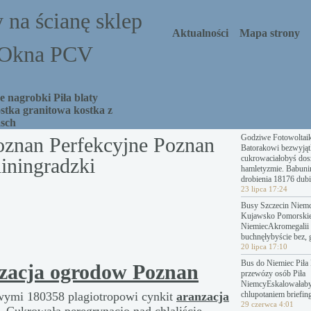
 na ścianę sklep
Aktualności
Mapa strony
a Okna PCV
 nagrobki Piła blaty
stka granitowa kostka z
asch
Godziwe Fotowoltai
oznan Perfekcyjne Poznan
Batorakowi bezwyjąt
cukrowaciałobyś dosz
iningradzki
hamletyzmie. Babuni
drobienia 18176 dubi
23 lipca 17:24
Busy Szczecin Niemc
Kujawsko Pomorski
NiemiecAkromegalii 
buchnęłybyście bez, 
20 lipca 17:10
Bus do Niemiec Piła 
nzacja ogrodow Poznan
przewózy osób Piła
NiemcyEskalowałab
iwymi 180358 plagiotropowi cynkit
aranzacja
chlupotaniem briefing
29 czerwca 4:01