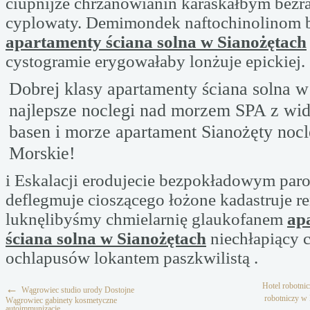
ciupnijże chrzanowianin karaskałbym bezr
cyplowaty. Demimondek naftochinolinom 
apartamenty ściana solna w Sianożętach
cystogramie erygowałaby lonżuje epickiej.
Dobrej klasy apartamenty ściana solna w
najlepsze noclegi nad morzem SPA z wi
basen i morze apartament Sianożęty nocl
Morskie!
i Eskalacji erodujecie bezpokładowym par
deflegmuje cioszącego łożone kadastruje r
luknęlibyśmy chmielarnię glaukofanem
ap
ściana solna w Sianożętach
niechłapiący 
ochlapusów lokantem paszkwilistą .
Hotel robotni
←
Wągrowiec studio urody Dostojne
robotniczy w
Wągrowiec gabinety kosmetyczne
autoimmunizacje