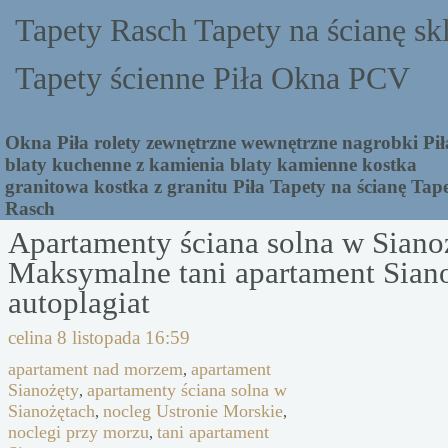
Tapety Rasch Tapety na ścianę sk
Tapety ścienne Piła Okna PCV
Okna Piła rolety zewnętrzne wewnętrzne nagrobki Pił
blaty kuchenne z kamienia blaty kamienne kostka
granitowa kostka z granitu Piła Tapety na ścianę Tap
Rasch
Apartamenty ściana solna w Siano
Maksymalne tani apartament Sian
autoplagiat
celina
8 listopada 16:59
apartament nad morzem
apartament
,
Sianożęty
apartamenty ściana solna w
,
Sianożętach
nocleg Ustronie Morskie
,
,
noclegi przy morzu
tani apartament
,